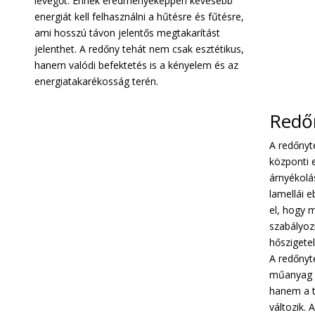
levegőt. Ennek eredményeképpen kevesebb
energiát kell felhasználni a hűtésre és fűtésre,
ami hosszú távon jelentős megtakarítást
jelenthet. A redőny tehát nem csak esztétikus,
hanem valódi befektetés is a kényelem és az
energiatakarékosság terén.
Redő
A redőnyt
központi e
árnyékolás
lamellái e
el, hogy 
szabályoz
hőszigetel
A redőnyt
műanyag v
hanem a t
változik.