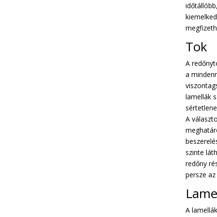
időtállóbb
kiemelke
megfizeth
Tok
A redőnyt
a mindenn
viszontags
lamellák 
sértetlen
A választo
meghatáro
beszerelé
szinte lá
redőny rés
persze az
Lame
A lamellá