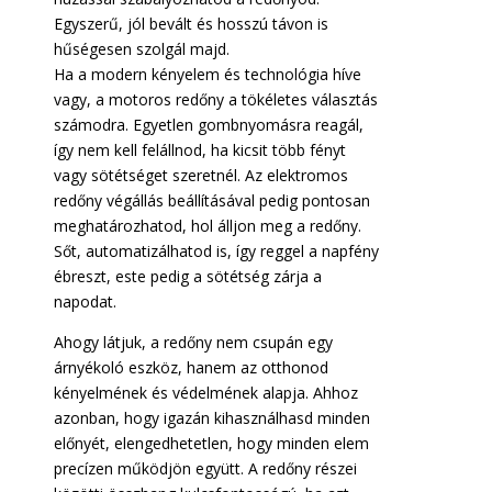
Egyszerű, jól bevált és hosszú távon is
hűségesen szolgál majd.
Ha a modern kényelem és technológia híve
vagy, a motoros redőny a tökéletes választás
számodra. Egyetlen gombnyomásra reagál,
így nem kell felállnod, ha kicsit több fényt
vagy sötétséget szeretnél. Az elektromos
redőny végállás beállításával pedig pontosan
meghatározhatod, hol álljon meg a redőny.
Sőt, automatizálhatod is, így reggel a napfény
ébreszt, este pedig a sötétség zárja a
napodat.
Ahogy látjuk, a redőny nem csupán egy
árnyékoló eszköz, hanem az otthonod
kényelmének és védelmének alapja. Ahhoz
azonban, hogy igazán kihasználhasd minden
előnyét, elengedhetetlen, hogy minden elem
precízen működjön együtt. A redőny részei