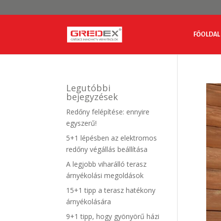
FŐOLDAL
Legutóbbi
bejegyzések
Redőny felépítése: ennyire
egyszerű!
5+1 lépésben az elektromos
redőny végállás beállítása
A legjobb viharálló terasz
árnyékolási megoldások
15+1 tipp a terasz hatékony
árnyékolására
9+1 tipp, hogy gyönyörű házi