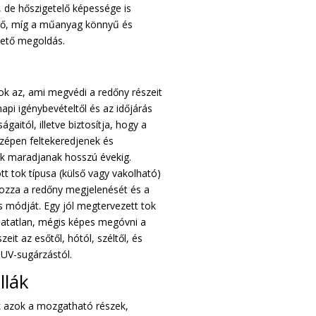
, de hőszigetelő képessége is
dő, míg a műanyag könnyű és
ető megoldás.
ok az, ami megvédi a redőny részeit
api igénybevételtől és az időjárás
ágaitól, illetve biztosítja, hogy a
szépen feltekeredjenek és
ek maradjanak hosszú évekig.
tt tok típusa (külső vagy vakolható)
zza a redőny megjelenését és a
s módját. Egy jól megtervezett tok
thatatlan, mégis képes megóvni a
zeit az esőtől, hótól, széltől, és
 UV-sugárzástól.
llák
k azok a mozgatható részek,