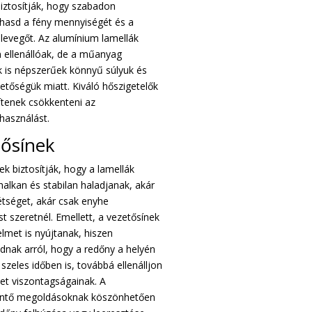
iztosítják, hogy szabadon
hasd a fény mennyiségét és a
levegőt. Az alumínium lamellák
 ellenállóak, de a műanyag
k is népszerűek könnyű súlyuk és
etőségük miatt. Kiváló hőszigetelők
gítenek csökkenteni az
használást.
tősínek
ek biztosítják, hogy a lamellák
halkan és stabilan haladjanak, akár
tétséget, akár csak enyhe
t szeretnél. Emellett, a vezetősínek
elmet is nyújtanak, hiszen
nak arról, hogy a redőny a helyén
zeles időben is, továbbá ellenálljon
et viszontagságainak. A
entő megoldásoknak köszönhetően