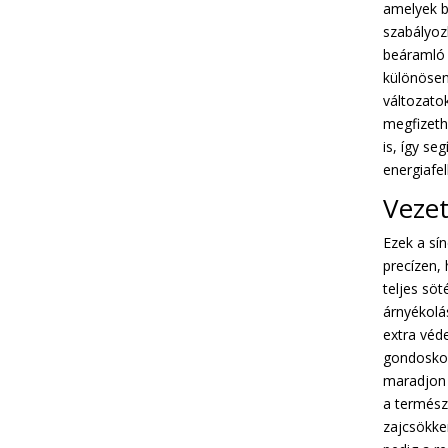
amelyek b
szabályoz
beáramló 
különösen
változato
megfizeth
is, így se
energiafel
Veze
Ezek a sín
precízen, 
teljes sö
árnyékolás
extra véd
gondoskod
maradjon s
a termész
zajcsökk