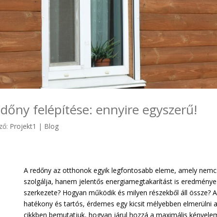
dőny felépítése: ennyire egyszerű!
ző:
Projekt1
|
Blog
A redőny az otthonok egyik legfontosabb eleme, amely nemc
szolgálja, hanem jelentős energiamegtakarítást is eredményez
szerkezete? Hogyan működik és milyen részekből áll össze? 
hatékony és tartós, érdemes egy kicsit mélyebben elmerülni a
cikkben bemutatjuk, hogyan járul hozzá a maximális kényel