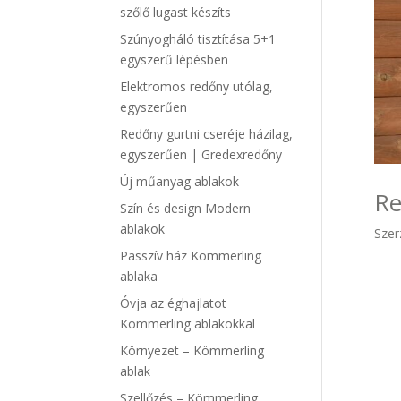
szőlő lugast készíts
Szúnyogháló tisztítása 5+1
egyszerű lépésben
Elektromos redőny utólag,
egyszerűen
Redőny gurtni cseréje házilag,
egyszerűen | Gredexredőny
Új műanyag ablakok
Re
Szín és design Modern
ablakok
Szer
Passzív ház Kömmerling
ablaka
Óvja az éghajlatot
Kömmerling ablakokkal
Környezet – Kömmerling
ablak
Szellőzés – Kömmerling