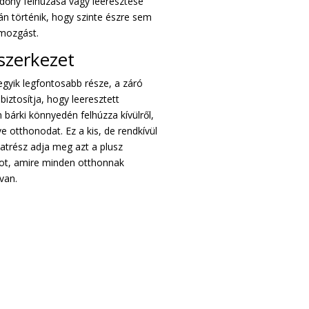
edőny felhúzása vagy leeresztése
án történik, hogy szinte észre sem
mozgást.
szerkezet
egyik legfontosabb része, a záró
biztosítja, hogy leeresztett
 bárki könnyedén felhúzza kívülről,
e otthonodat. Ez a kis, de rendkívül
katrész adja meg azt a plusz
ot, amire minden otthonnak
van.