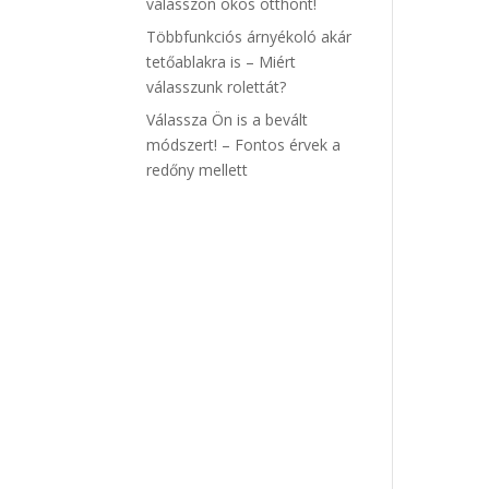
válasszon okos otthont!
Többfunkciós árnyékoló akár
tetőablakra is – Miért
válasszunk rolettát?
Válassza Ön is a bevált
módszert! – Fontos érvek a
redőny mellett