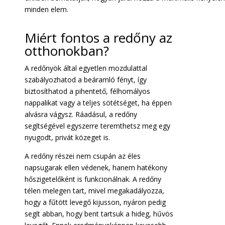
minden elem.
Miért fontos a redőny az
otthonokban?
A redőnyök által egyetlen mozdulattal
szabályozhatod a beáramló fényt, így
biztosíthatod a pihentető, félhomályos
nappalikat vagy a teljes sötétséget, ha éppen
alvásra vágysz. Ráadásul, a redőny
segítségével egyszerre teremthetsz meg egy
nyugodt, privát közeget is.
A redőny részei nem csupán az éles
napsugarak ellen védenek, hanem hatékony
hőszigetelőként is funkcionálnak. A redőny
télen melegen tart, mivel megakadályozza,
hogy a fűtött levegő kijusson, nyáron pedig
segít abban, hogy bent tartsuk a hideg, hűvös