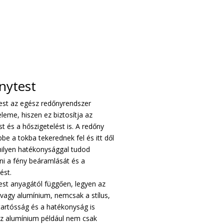
nytest
est az egész redőnyrendszer
leme, hiszen ez biztosítja az
t és a hőszigetelést is. A redőny
bbe a tokba tekerednek fel és itt dől
milyen hatékonysággal tudod
ni a fény beáramlását és a
ést.
est anyagától függően, legyen az
agy alumínium, nemcsak a stílus,
artósság és a hatékonyság is
 Az alumínium például nem csak