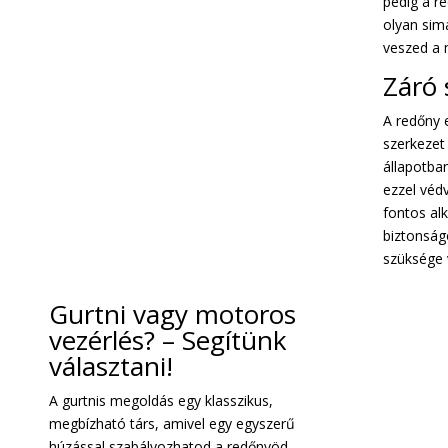
pedig a r
olyan sim
veszed a 
Záró 
A redőny 
szerkezet 
állapotban
ezzel védv
fontos al
biztonság
szüksége 
Gurtni vagy motoros
vezérlés? – Segítünk
választani!
A gurtnis megoldás egy klasszikus,
megbízható társ, amivel egy egyszerű
húzással szabályozhatod a redőnyöd.