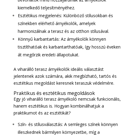
kiemelkedő teljesítményéhez.
Esztétikus megjelenés: Különböző stílusokban és
színekben elérhető árnyékolók, amelyek
harmonizálnak a terasz és az otthon stílusával.
Könnyű karbantartás: Az árnyékolók könnyen
tisztíthatóak és karbantarthatóak, így hosszú éveken
át megőrzik eredeti állapotukat.
A viharálló terasz árnyékolók ideális választást
jelentenek azok számára, akik megbízható, tartós és
esztétikus megoldást keresnek teraszuk védelmére.
Praktikus és esztétikus megoldások
Egy jó viharálló terasz árnyékoló nemcsak funkcionális,
hanem esztétikus is. Hogyan kombinálhatjuk a
praktikumot és az esztétikát?
Szín- és stílusválasztás: A semleges színek könnyen
illeszkednek bármilyen környezetbe, míg a