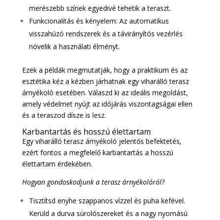
merészebb színek egyedivé tehetik a teraszt.
Funkcionalitás és kényelem: Az automatikus
visszahúzó rendszerek és a távirányítós vezérlés
növelik a használati élményt.
Ezek a példák megmutatják, hogy a praktikum és az
esztétika kéz a kézben járhatnak egy viharálló terasz
árnyékoló esetében. Válaszd ki az ideális megoldást,
amely védelmet nyújt az időjárás viszontagságai ellen
és a teraszod dísze is lesz.
Karbantartás és hosszú élettartam
Egy viharálló terasz árnyékoló jelentős befektetés,
ezért fontos a megfelelő karbantartás a hosszú
élettartam érdekében.
Hogyan gondoskodjunk a terasz árnyékolóról?
Tisztítsd enyhe szappanos vízzel és puha kefével.
Kerüld a durva súrolószereket és a nagy nyomású