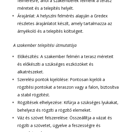
felmérésre, ahol a szakemberek felmérik a terasz
méreteit és a telepítés helyét.
Árajánlat: A helyszíni felmérés alapján a Gredex
részletes árajánlatot készít, amely tartalmazza az
árnyékoló és a telepítés költségeit.
A szakember telepítési útmutatója
Előkészítés: A szakember felméri a terasz méreteit
és előkészíti a szükséges eszközöket és
alkatrészeket.
Szerelési pontok kijelölése: Pontosan kijelöli a
rögzítési pontokat a teraszon vagy a falon, biztosítva
a stabil rögzítést.
Rögzítések elhelyezése: Kifúrja a szükséges lyukakat,
behelyezi és rögzíti a rögzítő elemeket.
Váz és szövet felszerelése: Összeállítja a vázat és
rögzíti a szövetet, ügyelve a feszességre és