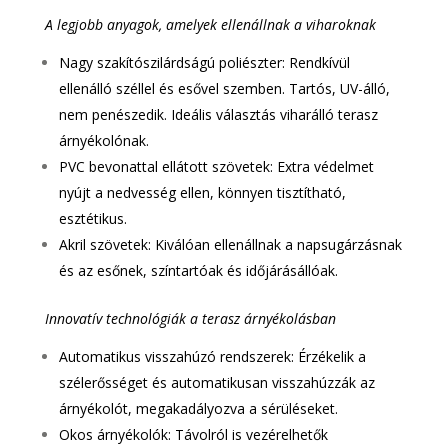
A legjobb anyagok, amelyek ellenállnak a viharoknak
Nagy szakítószilárdságú poliészter: Rendkívül
ellenálló széllel és esővel szemben. Tartós, UV-álló,
nem penészedik. Ideális választás viharálló terasz
árnyékolónak.
PVC bevonattal ellátott szövetek: Extra védelmet
nyújt a nedvesség ellen, könnyen tisztítható,
esztétikus.
Akril szövetek: Kiválóan ellenállnak a napsugárzásnak
és az esőnek, színtartóak és időjárásállóak.
Innovatív technológiák a terasz árnyékolásban
Automatikus visszahúzó rendszerek: Érzékelik a
szélerősséget és automatikusan visszahúzzák az
árnyékolót, megakadályozva a sérüléseket.
Okos árnyékolók: Távolról is vezérelhetők