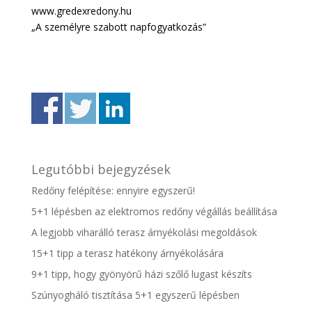
www.gredexredony.hu
„A személyre szabott napfogyatkozás”
Legutóbbi bejegyzések
Redőny felépítése: ennyire egyszerű!
5+1 lépésben az elektromos redőny végállás beállítása
A legjobb viharálló terasz árnyékolási megoldások
15+1 tipp a terasz hatékony árnyékolására
9+1 tipp, hogy gyönyörű házi szőlő lugast készíts
Szúnyogháló tisztítása 5+1 egyszerű lépésben