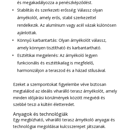
és megakadályozza a penészképződést.
Stabilitás és szerkezeti erősség: Válassz olyan
árnyékolót, amely erős, stabil szerkezettel
rendelkezik. Az alumínium vagy acél vázak különösen
ajánlottak.
Könnyű karbantartás: Olyan árnyékolót válassz,
amely könnyen tisztítható és karbantartható.
Esztétikai megjelenés: Az árnyékoló legyen
funkcionális és esztétikailag is megfelelő,
harmonizáljon a teraszod és a házad stílusával.
Ezeket a szempontokat figyelembe véve biztosan
megtalálod az ideális viharálló terasz árnyékolót, amely
minden időjárási körülmények között megvédi és
szebbé teszi a kültéri életteredet.
Anyagok és technológiák
Egy megbízható, viharálló terasz árnyékoló anyagai és
technológiai megoldásai kulcsszerepet játszanak.