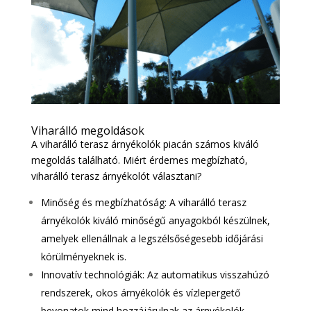
Viharálló megoldások
A viharálló terasz árnyékolók piacán számos kiváló
megoldás található. Miért érdemes megbízható,
viharálló terasz árnyékolót választani?
Minőség és megbízhatóság: A viharálló terasz
árnyékolók kiváló minőségű anyagokból készülnek,
amelyek ellenállnak a legszélsőségesebb időjárási
körülményeknek is.
Innovatív technológiák: Az automatikus visszahúzó
rendszerek, okos árnyékolók és vízlepergető
bevonatok mind hozzájárulnak az árnyékolók