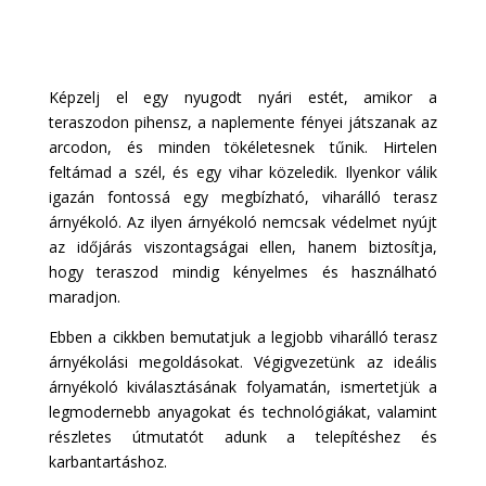
Képzelj el egy nyugodt nyári estét, amikor a
teraszodon pihensz, a naplemente fényei játszanak az
arcodon, és minden tökéletesnek tűnik. Hirtelen
feltámad a szél, és egy vihar közeledik. Ilyenkor válik
igazán fontossá egy megbízható, viharálló terasz
árnyékoló. Az ilyen árnyékoló nemcsak védelmet nyújt
az időjárás viszontagságai ellen, hanem biztosítja,
hogy teraszod mindig kényelmes és használható
maradjon.
Ebben a cikkben bemutatjuk a legjobb viharálló terasz
árnyékolási megoldásokat. Végigvezetünk az ideális
árnyékoló kiválasztásának folyamatán, ismertetjük a
legmodernebb anyagokat és technológiákat, valamint
részletes útmutatót adunk a telepítéshez és
karbantartáshoz.