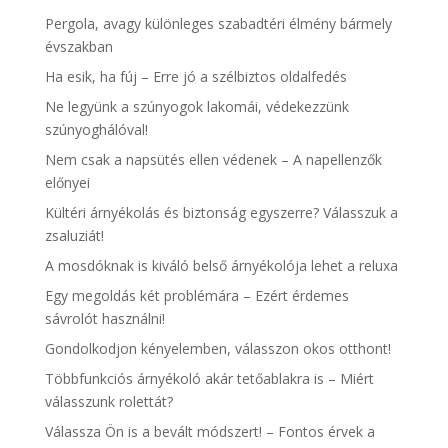
Pergola, avagy különleges szabadtéri élmény bármely
évszakban
Ha esik, ha fúj – Erre jó a szélbiztos oldalfedés
Ne legyünk a szúnyogok lakomái, védekezzünk
szúnyoghálóval!
Nem csak a napsütés ellen védenek – A napellenzők
előnyei
Kültéri árnyékolás és biztonság egyszerre? Válasszuk a
zsaluziát!
A mosdóknak is kiváló belső árnyékolója lehet a reluxa
Egy megoldás két problémára – Ezért érdemes
sávrolót használni!
Gondolkodjon kényelemben, válasszon okos otthont!
Többfunkciós árnyékoló akár tetőablakra is – Miért
válasszunk rolettát?
Válassza Ön is a bevált módszert! – Fontos érvek a