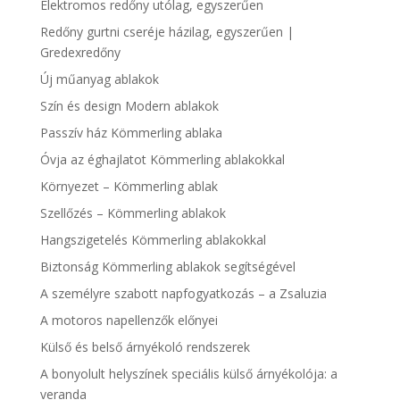
Elektromos redőny utólag, egyszerűen
Redőny gurtni cseréje házilag, egyszerűen |
Gredexredőny
Új műanyag ablakok
Szín és design Modern ablakok
Passzív ház Kömmerling ablaka
Óvja az éghajlatot Kömmerling ablakokkal
Környezet – Kömmerling ablak
Szellőzés – Kömmerling ablakok
Hangszigetelés Kömmerling ablakokkal
Biztonság Kömmerling ablakok segítségével
A személyre szabott napfogyatkozás – a Zsaluzia
A motoros napellenzők előnyei
Külső és belső árnyékoló rendszerek
A bonyolult helyszínek speciális külső árnyékolója: a
veranda