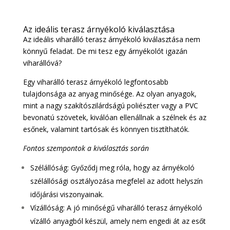
Az ideális terasz árnyékoló kiválasztása
Az ideális viharálló terasz árnyékoló kiválasztása nem
könnyű feladat. De mi tesz egy árnyékolót igazán
viharállóvá?
Egy viharálló terasz árnyékoló legfontosabb
tulajdonsága az anyag minősége. Az olyan anyagok,
mint a nagy szakítószilárdságú poliészter vagy a PVC
bevonatú szövetek, kiválóan ellenállnak a szélnek és az
esőnek, valamint tartósak és könnyen tisztíthatók.
Fontos szempontok a kiválasztás során
Szélállóság: Győződj meg róla, hogy az árnyékoló
szélállósági osztályozása megfelel az adott helyszín
időjárási viszonyainak.
Vízállóság: A jó minőségű viharálló terasz árnyékoló
vízálló anyagból készül, amely nem engedi át az esőt