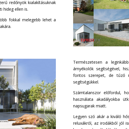
zerű redőnyök kialakításuknak
hideg ellen is.
öbb fokkal melegebb lehet a
akára.
Természetesen a leginkáb
árnyékolók segítségével, h
fontos szerepet, de tűző n
segítségükkel.
Számtalanszor előfordul, h
használata akadályokba üt
napsugarak miatt.
Legyen szó akár a kiváló hős
reluxákról, az irodákból jól 