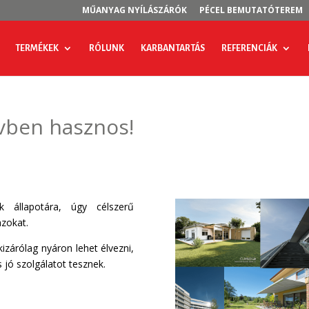
MŰANYAG NYÍLÁSZÁRÓK
PÉCEL BEMUTATÓTEREM
TERMÉKEK
RÓLUNK
KARBANTARTÁS
REFERENCIÁK
évben hasznos!
k állapotára, úgy célszerű
azokat.
izárólag nyáron lehet élvezni,
 jó szolgálatot tesznek.