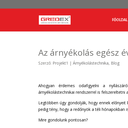
FŐOLDAL
Az árnyékolás egész 
Szerző:
Projekt1
|
Árnyékolástechnika
,
Blog
Ahogyan érdemes odafigyelni a nyílászáró
árnyékolástechnikai rendszerrel is felszereltetni 
Legtöbben úgy gondolják, hogy ennek előnyeit k
pedig tény, hogy a redőnyök a téli hónapokban is
Mire gondolunk pontosan?