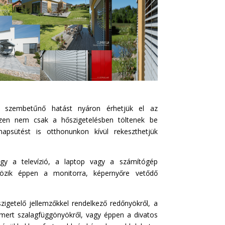
b szembetűnő hatást nyáron érhetjük el az
iszen nem csak a hőszigetelésben töltenek be
apsütést is otthonunkon kívül rekeszthetjük
ogy a televízió, a laptop vagy a számítógép
közik éppen a monitorra, képernyőre vetődő
zigetelő jellemzőkkel rendelkező redőnyökről, a
ismert szalagfüggönyökről, vagy éppen a divatos