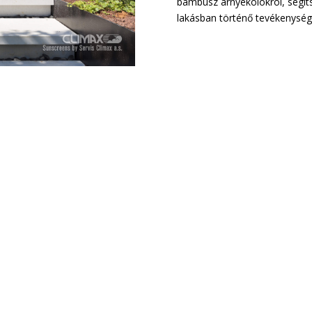
bambusz árnyékolókról, segí
lakásban történő tevékenység