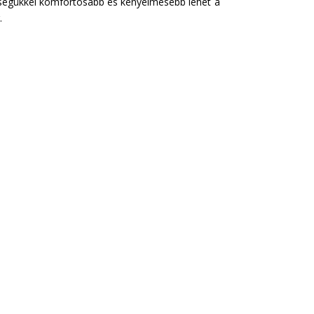
tségükkel komfortosabb és kényelmesebb lehet a
.