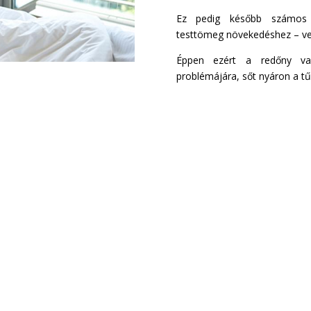
Ez pedig később számos p
testtömeg növekedéshez – ve
Éppen ezért a redőny val
problémájára, sőt nyáron a tű