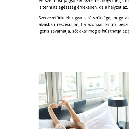
Persze most joggal kérdezhetné, hogy mégis mi
is tenni az egészség érdekében, de a helyzet az,
Szervezetünknek ugyanis létszüksége, hogy a
alvásban részesüljön, ha azonban kintről besz
igenis zavarhatja, sőt akár meg is hiúsíthatja az 