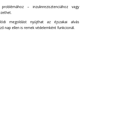
roblémához – inzulinrezisztenciához vagy
zethet.
ódi megoldást nyújthat az éjszakai alvás
ző nap ellen is remek védelemként funkcionál.