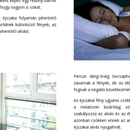
ként képes egy redőny bármit
 hogy nagyon is sokat.
z éjszaka folyamán pihentető
űrődnek különböző fények, az
pihentető alvást.
Persze ideig-óráig becsap
zavarnak a fények, de az idő 
fognak a negatív következmé
Az éjszakai fény ugyanis csök
a melatonin kizárólag sö
szabályozza az alvás és az é
azonban csökken ennek az an
éjszakai alvás nyugalmát.