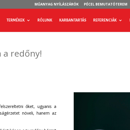
MŰANYAG NYÍLÁSZÁRÓK
PÉCEL BEMUTATÓTEREM
TERMÉKEK
RÓLUNK
KARBANTARTÁS
REFERENCIÁK
a a redőny!
lszereltetni őket, ugyanis a
ságérzetet növeli, hanem az