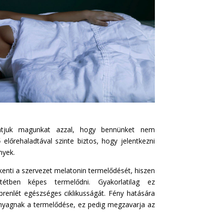
hatjuk magunkat azzal, hogy bennünket nem
előrehaladtával szinte biztos, hogy jelentkezni
nyek.
kenti a szervezet melatonin termelődését, hiszen
tétben képes termelődni. Gyakorlatilag ez
brenlét egészséges ciklikusságát. Fény hatására
yagnak a termelődése, ez pedig megzavarja az