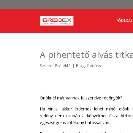
FŐOLDAL
A pihentető alvás titk
Szerző:
Projekt1
|
Blog
,
Redőny
Önöknél már vannak felszerelve redőnyök?
Ha nincs, akkor érdemes lehet minél előbb fe
redőny nem csupán a kényelmet és a bizton
egészségre is jótékony hatással van.